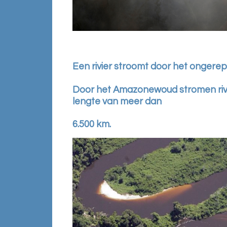
Een rivier stroomt door het ongere
Door het Amazonewoud stromen riv
lengte van meer dan
6.500 km.