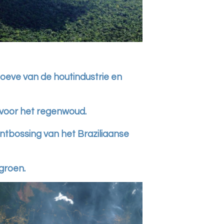
eve van de houtindustrie en
 voor het regenwoud.
 ontbossing van het Braziliaanse
groen.