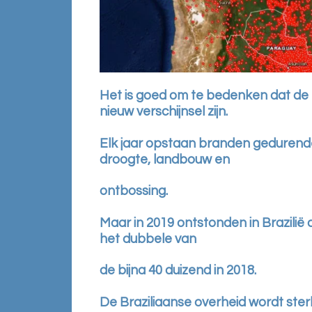
Het is goed om te bedenken dat d
nieuw verschijnsel zijn.
Elk jaar opstaan branden gedurend
droogte, landbouw en
ontbossing.
Maar in 2019 ontstonden in Brazilië 
het dubbele van
de bijna 40 duizend in 2018.
De Braziliaanse overheid wordt ster