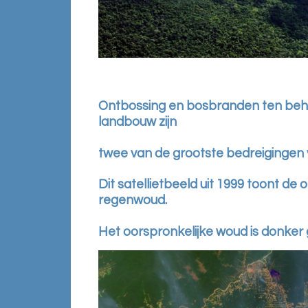
Ontbossing en bosbranden ten beho
landbouw zijn
twee van de grootste bedreigingen
Dit satellietbeeld uit 1999 toont de
regenwoud.
Het oorspronkelijke woud is donker 