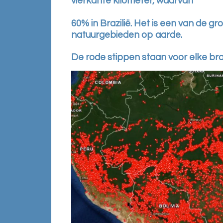
vierkante kilometer, waarvan
60% in Brazilië. Het is een van de gr
natuurgebieden op aarde.
De rode stippen staan voor elke bra