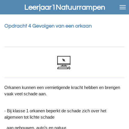
Ga
Leerjaar1Natuurrampen
direct
naar
de
Opdracht 4 Gevolgen van een orkaan
hoofdinhoud
Orkanen kunnen een vernietigende kracht hebben en brengen
vaak veel schade aan.
- Bij klasse 1 orkanen beperkt de schade zich over het
algemeen tot lichte schade
aan gebouwen, auto’s en natuur.