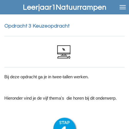
Ga
Leerjaar1Natuurrampen
direct
naar
de
Opdracht 3 Keuzeopdracht
hoofdinhoud
Bij deze opdracht ga je in twee-tallen werken.
Hieronder vind je de vijf thema's die horen bij dit onderwerp.