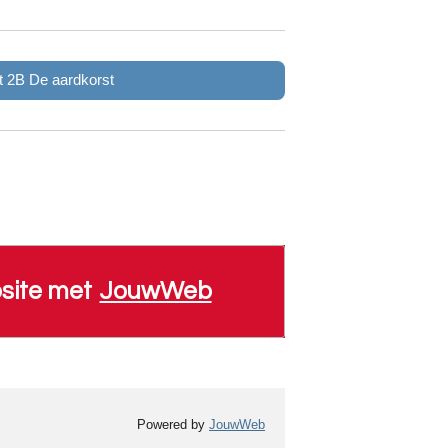
 2B De aardkorst
site met
JouwWeb
Powered by
JouwWeb