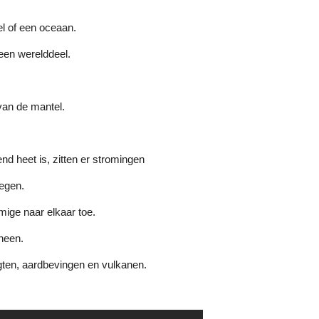
el of een oceaan.
 een werelddeel.
van de mantel.
nd heet is, zitten er stromingen
wegen.
mige naar elkaar toe.
 heen.
gten, aardbevingen en vulkanen.