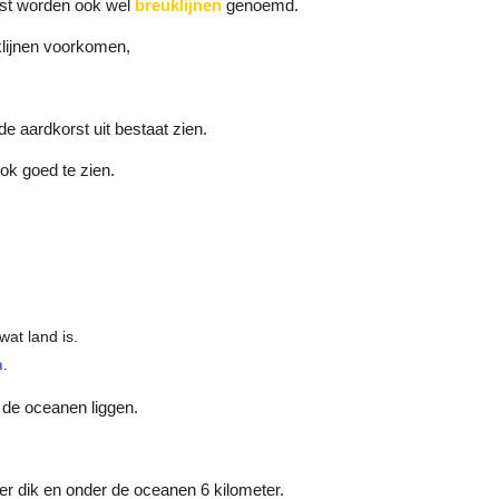
rst worden ook wel
breuklijnen
genoemd.
klijnen voorkomen,
de aardkorst uit bestaat zien.
ook goed te zien.
.
wat land is.
n
.
e oceanen liggen.
er dik en onder de oceanen 6 kilometer.