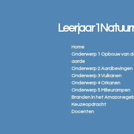
Ga
direct
naar
Leerjaar1Natuu
de
hoofdinhoud
Home
Onderwerp 1 Opbouw van d
aarde
Onderwerp 2 Aardbevingen
Onderwerp 3 Vulkanen
Onderwerp 4 Orkanen
Onderwerp 5 Milieurampen
Branden in het Amazonegeb
Keuzeopdracht
Docenten